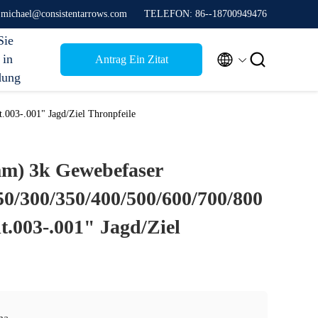
 michael@consistentarrows.com
TELEFON: 86--18700949476
Sie


 in
Antrag Ein Zitat
dung
.003-.001" Jagd/Ziel Thronpfeile
mm) 3k Gewebefaser
50/300/350/400/500/600/700/800
t.003-.001" Jagd/Ziel