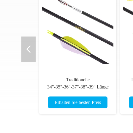
Traditionelle
34"-35"-36"-37"-38"-39" Länge
.245" 6,2 mm Spine
400/500/600/700/800 Traditionelle
Pe
Erhalten Sie besten Preis
Carbonpfeile für das
Bogenschießen