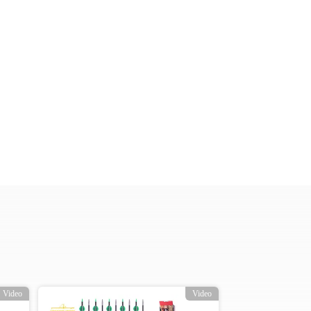
Video
Video