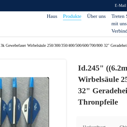
E-Mail
Haus
Produkte
Über uns
Treten 
mit uns
Verbin
3k Gewebefaser Wirbelsäule 250/300/350/400/500/600/700/800 32" Geradeheit
Id.245" ((6.2
Wirbelsäule 2
32" Geradehei
Thronpfeile