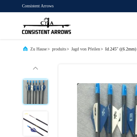
Consistent Arrows
Zu Hause
>
produits
>
Jagd von Pfeilen
>
Id.245" ((6.2mm) 