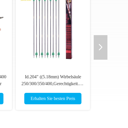
/400
Id.204" ((5.18mm) Wirbelsäule
r
250/300/350/400,Gerechtigkeit.001-.003"
r
Kleiner Durchmesser 5mm Ultra
Jagdzielpfeile
Erhalten Sie besten Preis