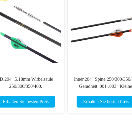
ID.204",5.18mm Wirbelsäule
Inner.204" Spine 250/300/350
250/300/350/400,
Geradheit .001-.003" Kleine
Geradeheit.001-.003 ", 32"
Durchmesser Leichter Stärke
netration Ultra Jagd Attentäter
5mm Ultra Pfeile
Erhalten Sie besten Preis
Erhalten Sie besten Preis
Pfeile