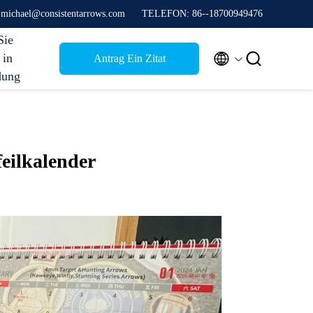
 michael@consistentarrows.com
TELEFON: 86--18700949476
Sie


 in
Antrag Ein Zitat
dung
feilkalender