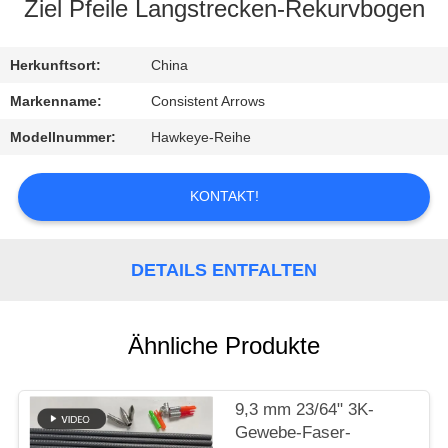
Ziel Pfeile Langstrecken-Rekurvbogen
TRETEN
SIE
Herkunftsort:
China
MIT
Markenname:
Consistent Arrows
UNS
Modellnummer:
Hawkeye-Reihe
IN
VERBINDUNG
KONTAKT!
FORDERN
DETAILS ENTFALTEN
SIE
EIN
Ähnliche Produkte
ZITAT
9,3 mm 23/64" 3K-
SITEMAP
Gewebe-Faser-