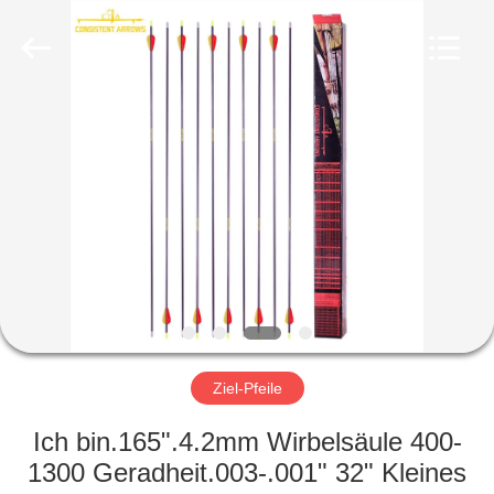
2026
Consistent
Arrows.
All
Rights
Reserved.
HAUS
PRODUKTE
ÜBER
UNS
FABRIK-
AUSFLUG
Ziel-Pfeile
Ich bin.165".4.2mm Wirbelsäule 400-
QUALITÄTSKONTROLLE
1300 Geradheit.003-.001" 32" Kleines