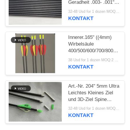
Geradheit .003- .001"
Spine
DATENSCHUTZRICHTLINIE
32-48 Usd for 1 dozen MOQ:2 Dutzende
250/300/350/400/500/600
KONTAKT
3D Indoor Pfeile mit
großem Durchmesser
für Zielscheiben
Innerer.165" ((4mm)
Wirbelsäule
400/500/600/700/800/900/10
Leichteres Gewicht
38 Usd for 1 dozen MOQ:2 Dutzende
Langstrecke Mirco
KONTAKT
Durchmesser Winfly
Zielpfeil
Art.-Nr. 204" 5mm Ultra
Leichtes Kleines Ziel
und 3D-Ziel Spine
250/300/350/400/500/600/70
32-48 Usd for 1 dozen MOQ:2 Dutzende
Pfeile
KONTAKT