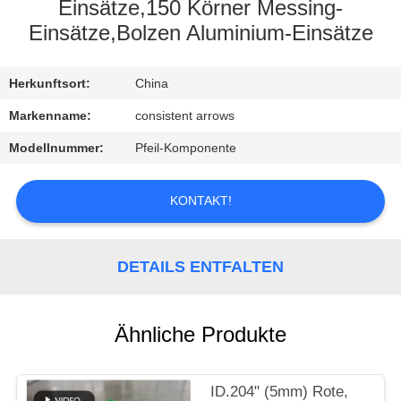
Einsätze,150 Körner Messing-
TRETEN
Einsätze,Bolzen Aluminium-Einsätze
SIE
Herkunftsort:
China
MIT
UNS
Markenname:
consistent arrows
IN
Modellnummer:
Pfeil-Komponente
VERBINDUNG
KONTAKT!
FORDERN
SIE
DETAILS ENTFALTEN
EIN
ZITAT
Ähnliche Produkte
SITEMAP
ID.204" (5mm) Rote,