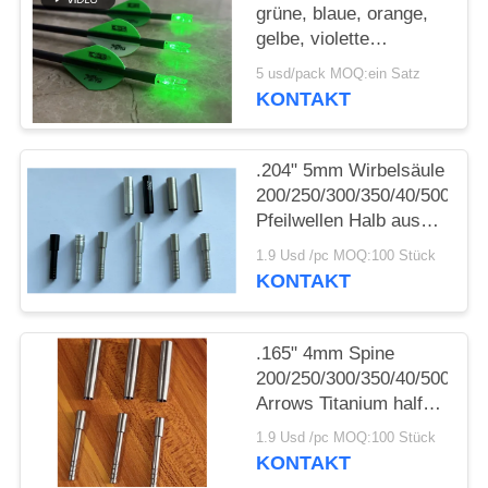
grüne, blaue, orange,
gelbe, violette
DATENSCHUTZRICHTLINIE
Mehrfarben-
5 usd/pack MOQ:ein Satz
Pfeilnocken mit
KONTAKT
Schalter und
Messingknopf
.204" 5mm Wirbelsäule
200/250/300/350/40/500
Pfeilwellen Halb aus
Post und Punkte
1.9 Usd /pc MOQ:100 Stück
Kragen
KONTAKT
.165" 4mm Spine
200/250/300/350/40/500
Arrows Titanium half
out inserts and Collars
1.9 Usd /pc MOQ:100 Stück
Sleeve
KONTAKT