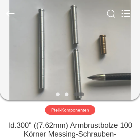
2026
Consistent
Arrows.
All
Rights
Reserved.
HAUS
PRODUKTE
ÜBER
UNS
FABRIK-
AUSFLUG
Pfeil-Komponenten
Id.300" ((7.62mm) Armbrustbolze 100
QUALITÄTSKONTROLLE
Körner Messing-Schrauben-