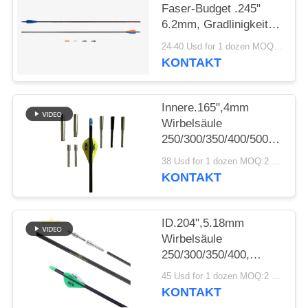
Faser-Budget .245"
6.2mm, Gradlinigkeit
DATENSCHUTZRICHTLINIE
.003-.001"
24-40 Usd for 1 dozen MOQ:2 Dutzende
Jagdpfeilschaufeln/-
KONTAKT
federn des Dorn-
250/300/340/400/500
Innere.165",4mm
Wirbelsäule
250/300/350/400/500/600/80
Leichteres Gewicht
38 Usd for 1 dozen MOQ:2 Dutzende
Kleiner Durchmesser
KONTAKT
Jagdziel Winfly Pfeile
ID.204",5.18mm
Wirbelsäule
250/300/350/400,
Geradeheit.001-.003 ",
45 Usd for 1 dozen MOQ:2 Dutzend
32" Leichtgewicht 5mm
KONTAKT
Ultra Ziel und