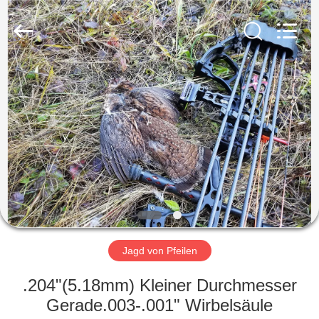
2026
Consistent
Arrows.
All
Rights
Reserved.
HAUS
PRODUKTE
ÜBER
UNS
FABRIK-
AUSFLUG
Jagd von Pfeilen
.204"(5.18mm) Kleiner Durchmesser
QUALITÄTSKONTROLLE
Gerade.003-.001" Wirbelsäule