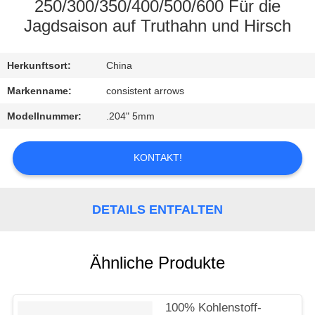
250/300/350/400/500/600 Für die
TRETEN
Jagdsaison auf Truthahn und Hirsch
SIE
Herkunftsort:
China
MIT
UNS
Markenname:
consistent arrows
IN
Modellnummer:
.204" 5mm
VERBINDUNG
KONTAKT!
FORDERN
SIE
DETAILS ENTFALTEN
EIN
ZITAT
Ähnliche Produkte
SITEMAP
100% Kohlenstoff-