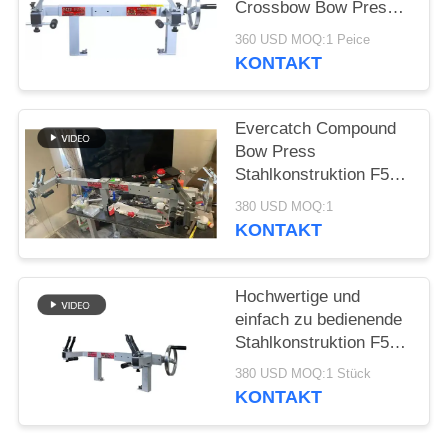
Crossbow Bow Press
with Draw Board
DATENSCHUTZRICHTLINIE
360 USD MOQ:1 Peice
KONTAKT
Evercatch Compound
Bow Press
Stahlkonstruktion F50
h 12-46 "Bow Press mit
380 USD MOQ:1
Ziehbarde
KONTAKT
Hochwertige und
einfach zu bedienende
Stahlkonstruktion F50H
Modell, Spannweite
380 USD MOQ:1 Stück
von 11"- 49" Achsen,
KONTAKT
Bogenpresse mit
Auszugstafel