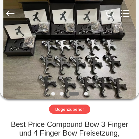
2026
Consistent
Arrows.
All
Rights
Reserved.
HAUS
PRODUKTE
ÜBER
UNS
FABRIK-
AUSFLUG
Bogenzubehör
Best Price Compound Bow 3 Finger
QUALITÄTSKONTROLLE
und 4 Finger Bow Freisetzung,