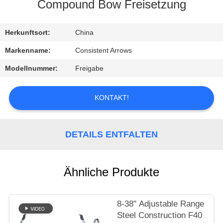
Compound Bow Freisetzung
TRETEN
SIE
Herkunftsort:
China
MIT
Markenname:
Consistent Arrows
UNS
Modellnummer:
Freigabe
IN
VERBINDUNG
KONTAKT!
FORDERN
DETAILS ENTFALTEN
SIE
EIN
Ähnliche Produkte
ZITAT
8-38" Adjustable Range
SITEMAP
Steel Construction F40