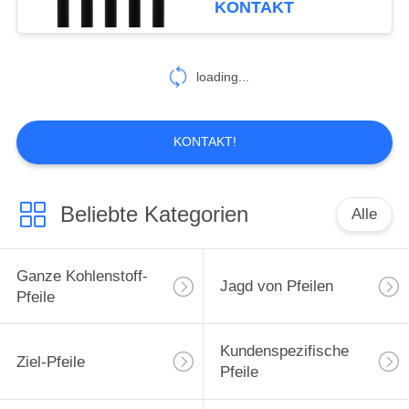
KONTAKT
2
loading...
Pfeil-Katalog
KONTAKT!
Beliebte Kategorien
Alle
27
Bogenzubehör
Ganze Kohlenstoff-
Jagd von Pfeilen
Pfeile
Kundenspezifische
Ziel-Pfeile
Pfeile