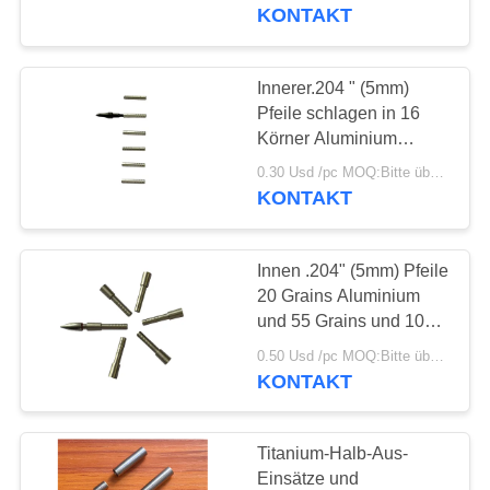
KONTAKT
TRETEN
SIE
Innerer.204 " (5mm)
46
MIT
Pfeile schlagen in 16
Körner Aluminium
UNS
Ziel-Pfeile
Einsätze und schlagen
0.30 Usd /pc MOQ:Bitte überprüfen Sie vor der Verwendung, ob sich das Produkt in gutem Zustand befindet. Bei Mängeln
IN
in 100 und 75 Körner
KONTAKT
Messing Einsätze
VERBINDUNG
Innen .204" (5mm) Pfeile
FORDERN
20 Grains Aluminium
SIE
und 55 Grains und 100
11
Grains Half Out
EIN
0.50 Usd /pc MOQ:Bitte überprüfen Sie vor der Verwendung, ob sich das Produkt in gutem Zustand befindet. Bei Mängeln
Kundenspezifische
Edelstahleinsätze
KONTAKT
ZITAT
Pfeile
Titanium-Halb-Aus-
SITEMAP
Einsätze und