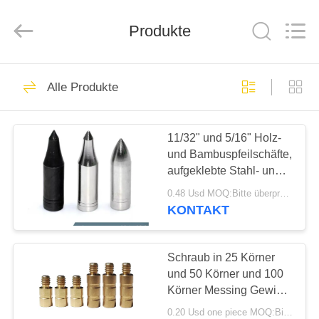
2026
Consistent
Arrows.
Produkte
All
Rights
Reserved.
HAUS
29
Alle Produkte
Ganze Kohlenstoff-
PRODUKTE
Pfeile
11/32" und 5/16" Holz-
und Bambuspfeilschäfte,
ÜBER
aufgeklebte Stahl- und
UNS
Edelstahlspitzen mit
0.48 Usd MOQ:Bitte überprüfen Sie vor der Verwendung, ob sich das Produkt in gutem Zustand befindet. Bei Mängeln
85/100/125 Grains
KONTAKT
93
FABRIK-
AUSFLUG
Schraub in 25 Körner
Jagd von Pfeilen
und 50 Körner und 100
Körner Messing Gewicht
QUALITÄTSKONTROLLE
Pfeil Schraub in Gewicht
0.20 Usd one piece MOQ:Bitte überprüfen Sie vor der Verwendung, ob sich das Produkt in gutem Zustand befindet. Bei Mängeln